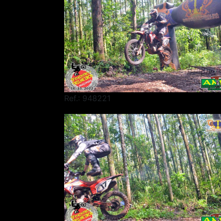
Ref.: 948221