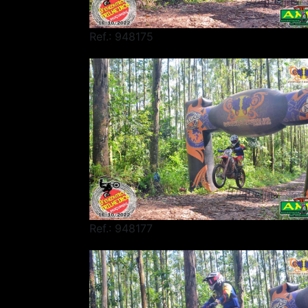
Ref.: 948175
Ref.: 948177