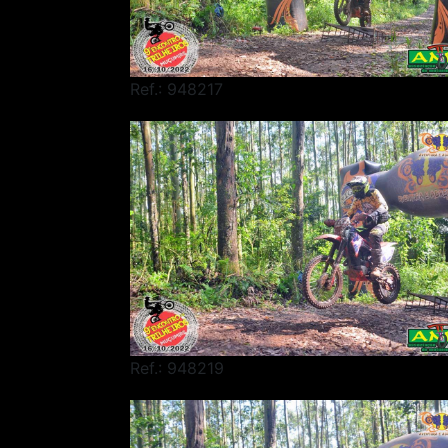
Ref.: 948217
Ref.: 948219