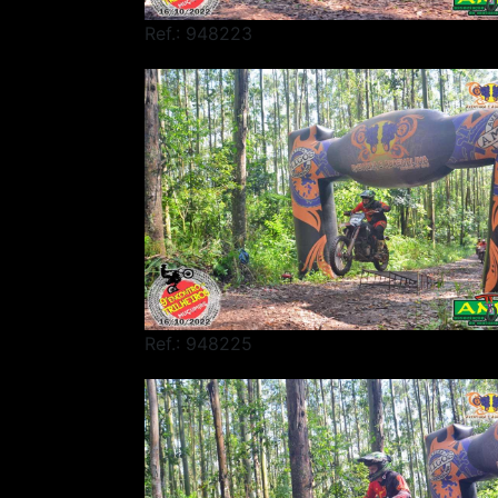
Ref.: 948223
Ref.: 948225