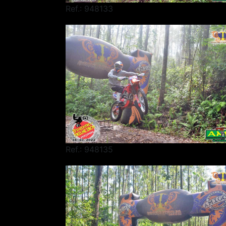
Ref.: 948133
Ref.: 948135