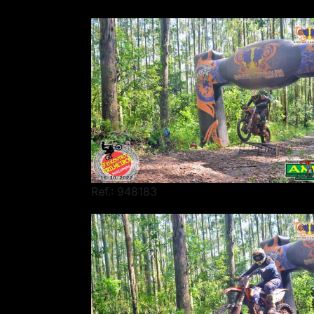
Ref.: 948183