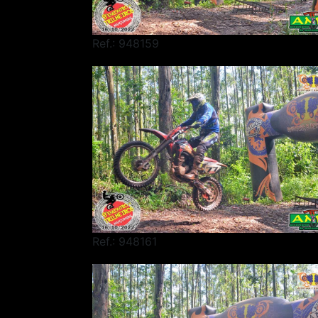
Ref.: 948159
Ref.: 948161