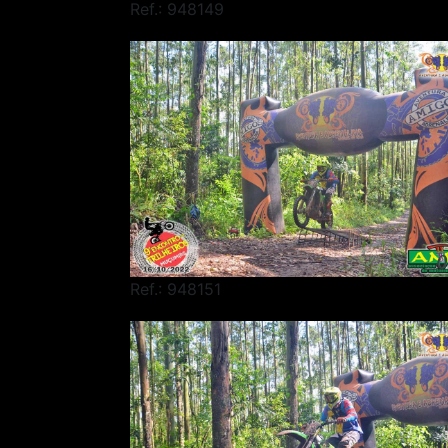
Ref.: 948149
Ref.: 948151