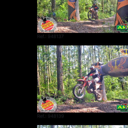
Ref.: 948137
Ref.: 948139