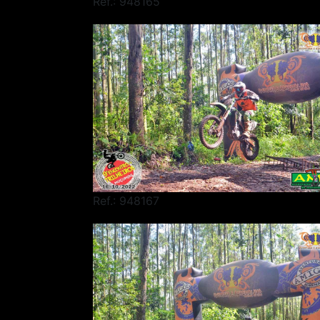
Ref.: 948165
Ref.: 948167