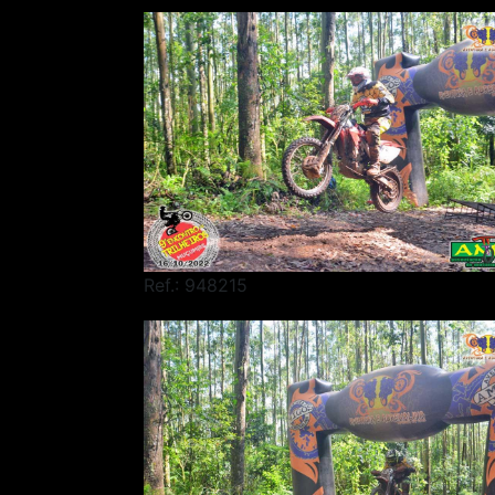
Ref.: 948215