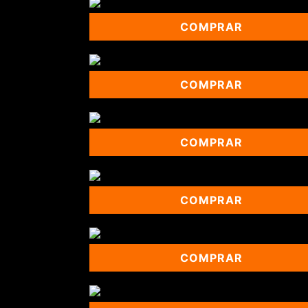
COMPRAR
COMPRAR
COMPRAR
COMPRAR
COMPRAR