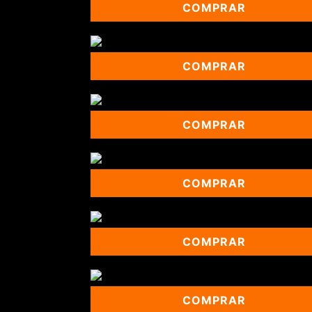
COMPRAR
COMPRAR
COMPRAR
COMPRAR
COMPRAR
COMPRAR