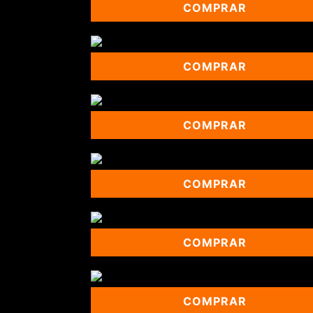
COMPRAR
COMPRAR
COMPRAR
COMPRAR
COMPRAR
COMPRAR