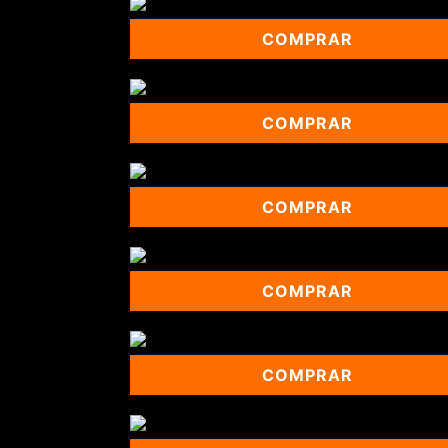
COMPRAR
COMPRAR
COMPRAR
COMPRAR
COMPRAR