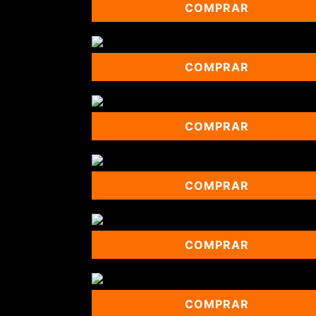
COMPRAR
COMPRAR
COMPRAR
COMPRAR
COMPRAR
COMPRAR