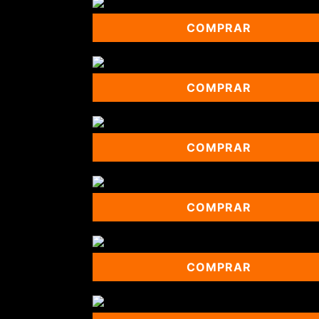
COMPRAR
COMPRAR
COMPRAR
COMPRAR
COMPRAR