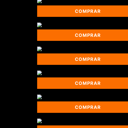
COMPRAR
COMPRAR
COMPRAR
COMPRAR
COMPRAR