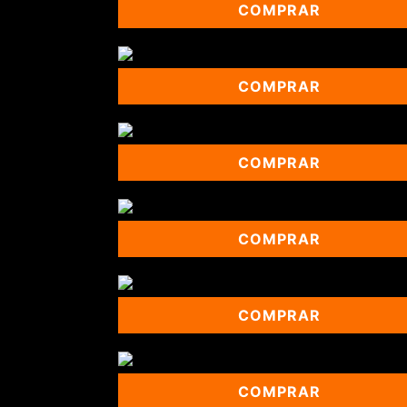
COMPRAR
COMPRAR
COMPRAR
COMPRAR
COMPRAR
COMPRAR