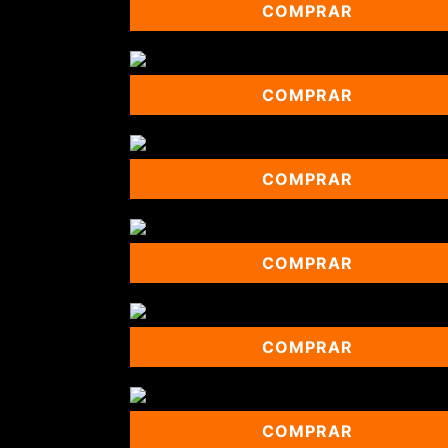
COMPRAR
COMPRAR
COMPRAR
COMPRAR
COMPRAR
COMPRAR