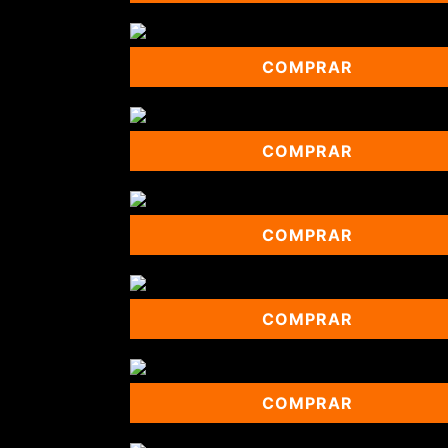
COMPRAR
COMPRAR
COMPRAR
COMPRAR
COMPRAR