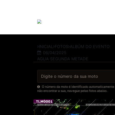
INICIAL
FOTOS
ALBÚM DO EVENTO
06/04/2025
AGUA SEGUNDA METADE
O número da moto é identificado automaticamente po
não encontrar a sua, navegue pelas fotos abaixo.