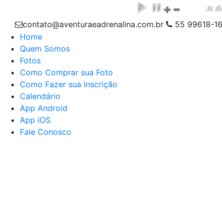
contato@aventuraeadrenalina.com.br
55 99618-1
Home
Quem Somos
Fotos
Como Comprar sua Foto
Como Fazer sua Inscrição
Calendário
App Android
App iOS
Fale Conosco