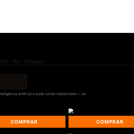
GRE - RS - Chegada
eligência artificial e pode conter imprecisões — se
COMPRAR
COMPRAR