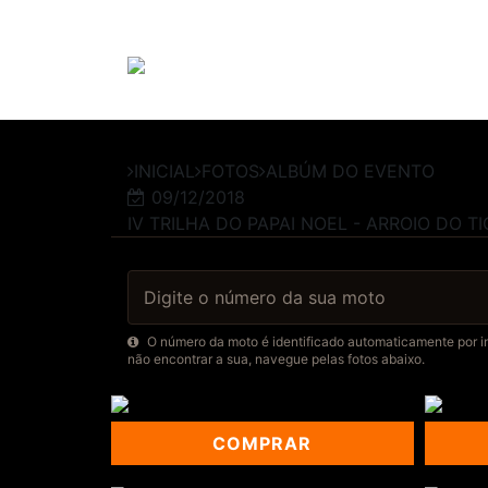
INICIAL
FOTOS
ALBÚM DO EVENTO
09/12/2018
IV TRILHA DO PAPAI NOEL - ARROIO DO TI
O número da moto é identificado automaticamente por int
não encontrar a sua, navegue pelas fotos abaixo.
COMPRAR