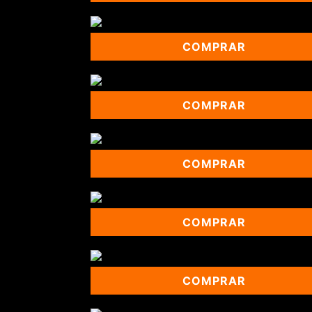
COMPRAR
COMPRAR
COMPRAR
COMPRAR
COMPRAR