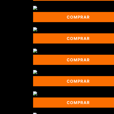
COMPRAR
COMPRAR
COMPRAR
COMPRAR
COMPRAR