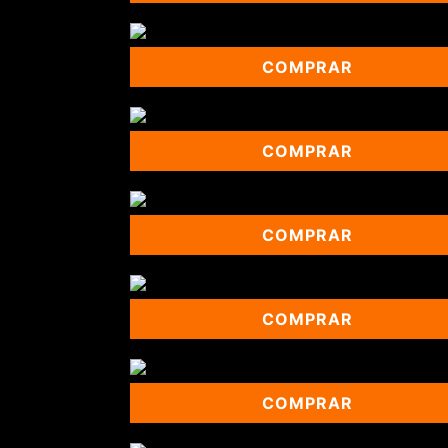
COMPRAR
COMPRAR
COMPRAR
COMPRAR
COMPRAR