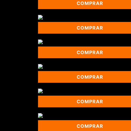
COMPRAR
COMPRAR
COMPRAR
COMPRAR
COMPRAR
COMPRAR