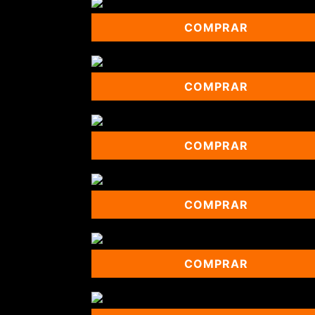
COMPRAR
COMPRAR
COMPRAR
COMPRAR
COMPRAR