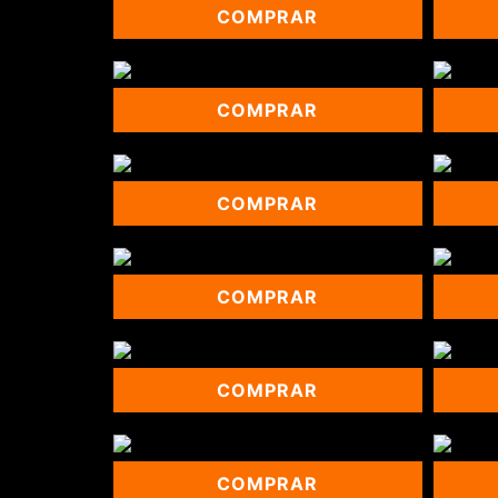
COMPRAR
COMPRAR
COMPRAR
COMPRAR
COMPRAR
COMPRAR