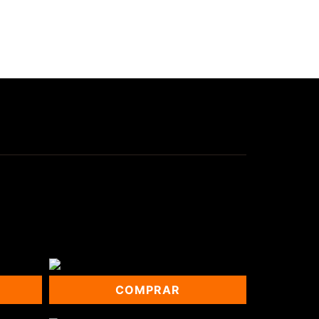
COMPRAR