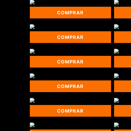
COMPRAR
COMPRAR
COMPRAR
COMPRAR
COMPRAR