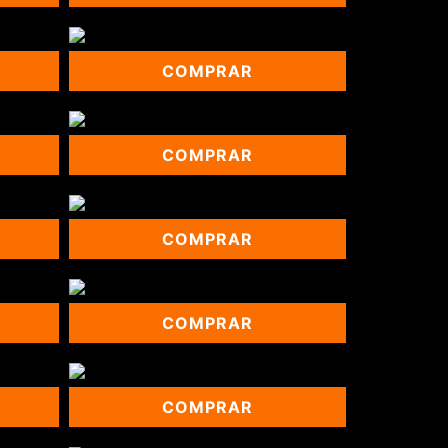
COMPRAR
COMPRAR
COMPRAR
COMPRAR
COMPRAR