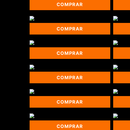
COMPRAR
COMPRAR
COMPRAR
COMPRAR
COMPRAR
COMPRAR