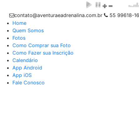
contato@aventuraeadrenalina.com.br
55 99618-1
Home
Quem Somos
Fotos
Como Comprar sua Foto
Como Fazer sua Inscrição
Calendário
App Android
App iOS
Fale Conosco