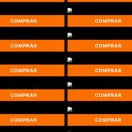
COMPRAR
COMPRAR
COMPRAR
COMPRAR
COMPRAR
COMPRAR
COMPRAR
COMPRAR
COMPRAR
COMPRAR