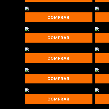
COMPRAR
COMPRAR
COMPRAR
COMPRAR
COMPRAR