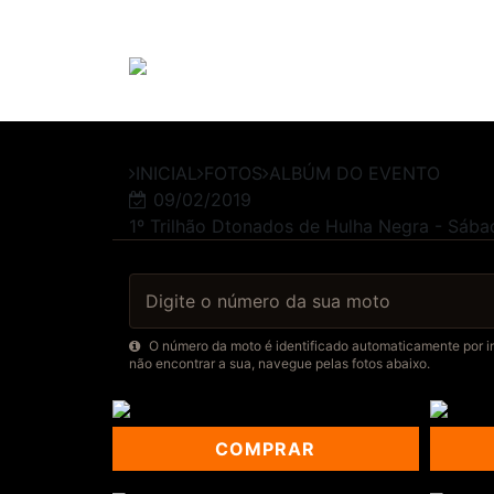
INICIAL
FOTOS
ALBÚM DO EVENTO
09/02/2019
1º Trilhão Dtonados de Hulha Negra - Sába
O número da moto é identificado automaticamente por int
não encontrar a sua, navegue pelas fotos abaixo.
COMPRAR