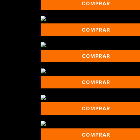
COMPRAR
COMPRAR
COMPRAR
COMPRAR
COMPRAR
COMPRAR