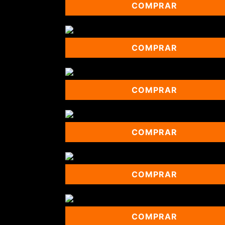
COMPRAR
COMPRAR
COMPRAR
COMPRAR
COMPRAR
COMPRAR