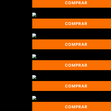
COMPRAR
COMPRAR
COMPRAR
COMPRAR
COMPRAR
COMPRAR