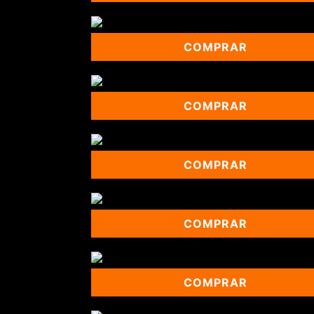
COMPRAR
COMPRAR
COMPRAR
COMPRAR
COMPRAR