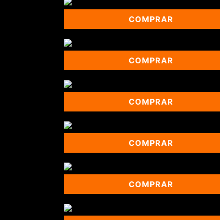
COMPRAR
COMPRAR
COMPRAR
COMPRAR
COMPRAR