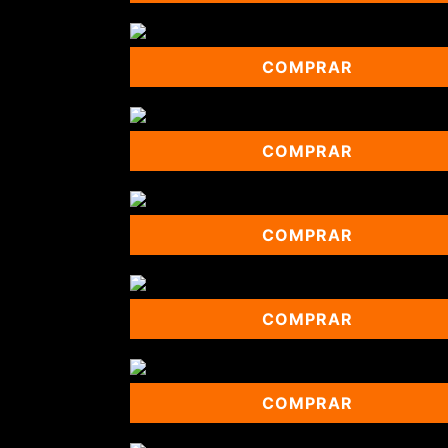
COMPRAR
COMPRAR
COMPRAR
COMPRAR
COMPRAR