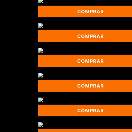
COMPRAR
COMPRAR
COMPRAR
COMPRAR
COMPRAR