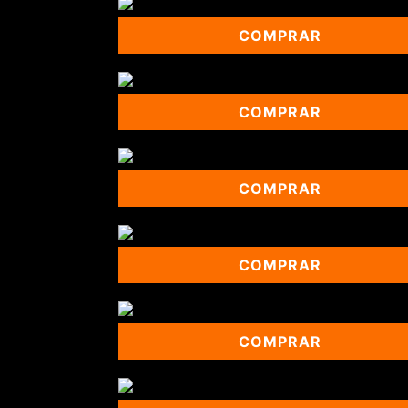
COMPRAR
COMPRAR
COMPRAR
COMPRAR
COMPRAR