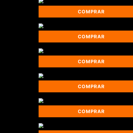
COMPRAR
COMPRAR
COMPRAR
COMPRAR
COMPRAR