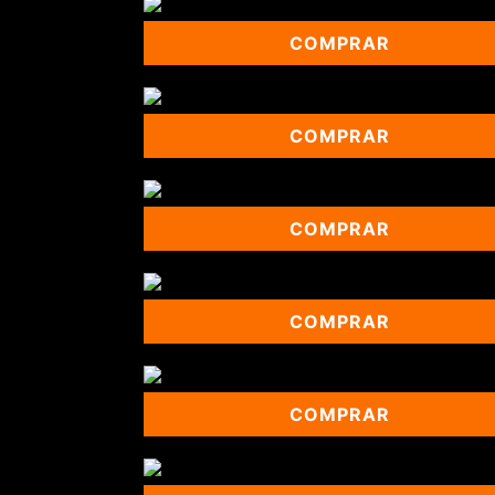
COMPRAR
COMPRAR
COMPRAR
COMPRAR
COMPRAR