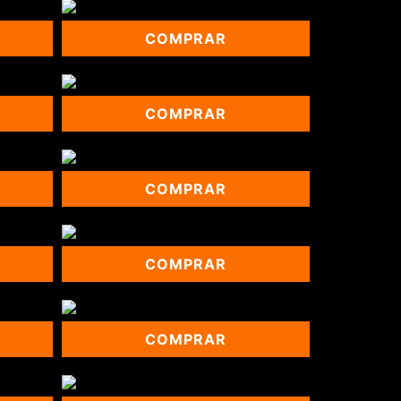
COMPRAR
COMPRAR
COMPRAR
COMPRAR
COMPRAR