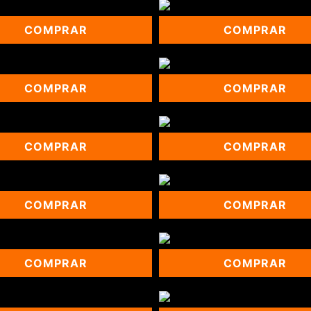
COMPRAR
COMPRAR
COMPRAR
COMPRAR
COMPRAR
COMPRAR
COMPRAR
COMPRAR
COMPRAR
COMPRAR