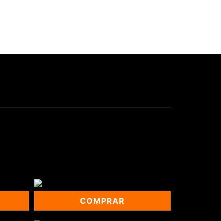
COMPRAR