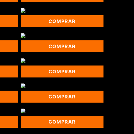
COMPRAR
COMPRAR
COMPRAR
COMPRAR
COMPRAR