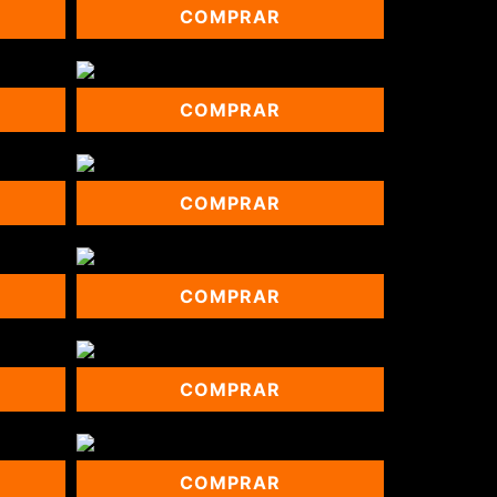
COMPRAR
COMPRAR
COMPRAR
COMPRAR
COMPRAR
COMPRAR