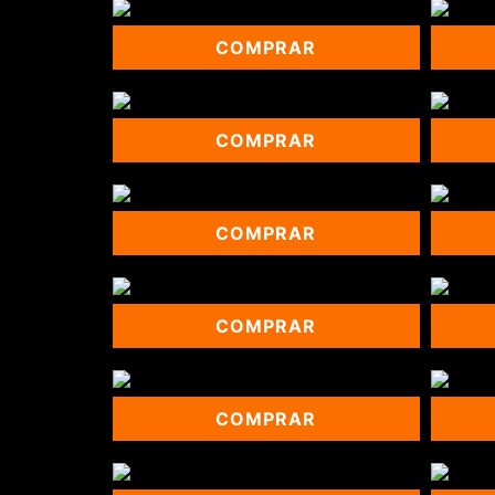
COMPRAR
COMPRAR
COMPRAR
COMPRAR
COMPRAR