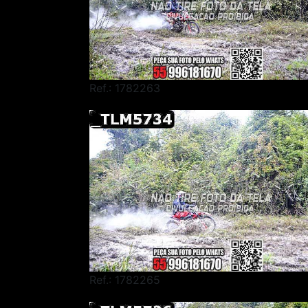
Ref.: 1782263
Ref.: 1782265