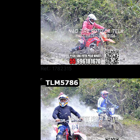
Ref.: 1782315