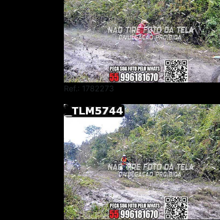
Ref.: 1782273