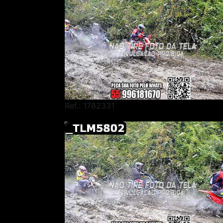
Ref.: 1782331