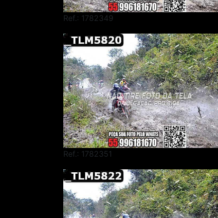
Ref.: 1782349
Ref.: 1782351