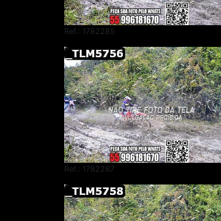
Ref.: 1782285
Ref.: 1782287