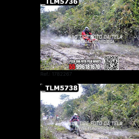
Ref.: 1782267