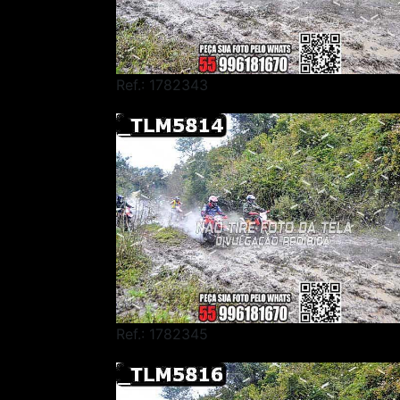
Ref.: 1782343
Ref.: 1782345