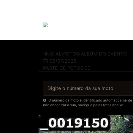
INICIAL
FOTOS
ALBÚM DO EVENTO
05/07/2026
PASTE DE FOTOS 03
O número da moto é identificado automaticamente po
não encontrar a sua, navegue pelas fotos abaixo.