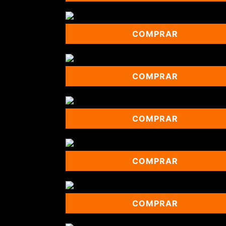
COMPRAR
COMPRAR
COMPRAR
COMPRAR
COMPRAR