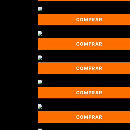
COMPRAR
COMPRAR
COMPRAR
COMPRAR
COMPRAR