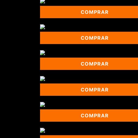
COMPRAR
COMPRAR
COMPRAR
COMPRAR
COMPRAR