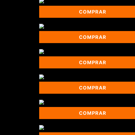
COMPRAR
COMPRAR
COMPRAR
COMPRAR
COMPRAR