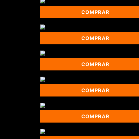
COMPRAR
COMPRAR
COMPRAR
COMPRAR
COMPRAR