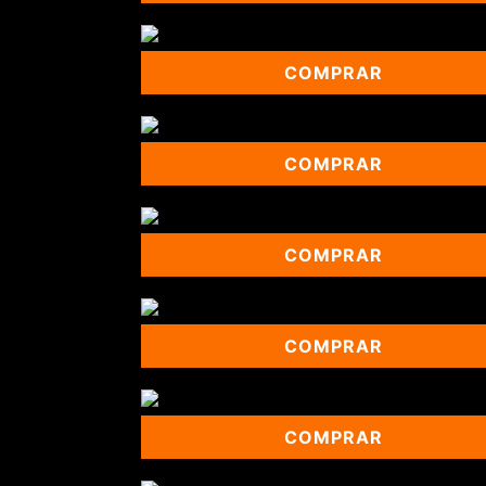
COMPRAR
COMPRAR
COMPRAR
COMPRAR
COMPRAR