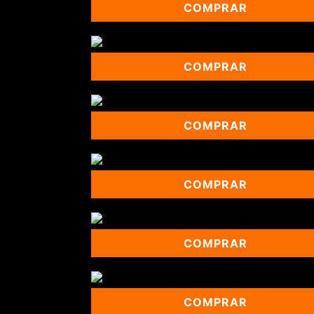
COMPRAR
COMPRAR
COMPRAR
COMPRAR
COMPRAR
COMPRAR