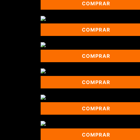
COMPRAR
COMPRAR
COMPRAR
COMPRAR
COMPRAR
COMPRAR