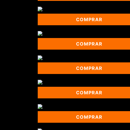
COMPRAR
COMPRAR
COMPRAR
COMPRAR
COMPRAR