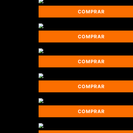
COMPRAR
COMPRAR
COMPRAR
COMPRAR
COMPRAR