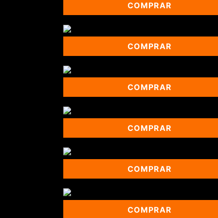
COMPRAR
COMPRAR
COMPRAR
COMPRAR
COMPRAR
COMPRAR