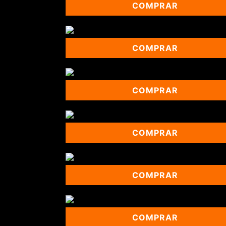
COMPRAR
COMPRAR
COMPRAR
COMPRAR
COMPRAR
COMPRAR