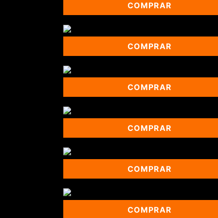
COMPRAR
COMPRAR
COMPRAR
COMPRAR
COMPRAR
COMPRAR