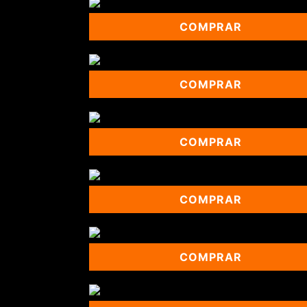
COMPRAR
COMPRAR
COMPRAR
COMPRAR
COMPRAR