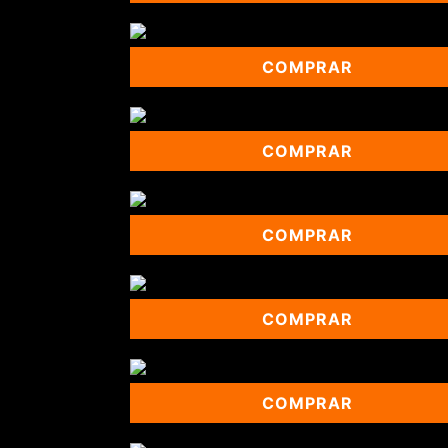
COMPRAR
COMPRAR
COMPRAR
COMPRAR
COMPRAR