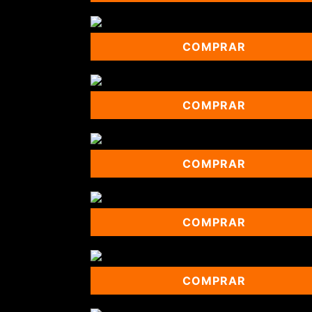
COMPRAR
COMPRAR
COMPRAR
COMPRAR
COMPRAR