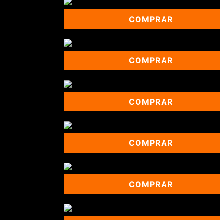
COMPRAR
COMPRAR
COMPRAR
COMPRAR
COMPRAR