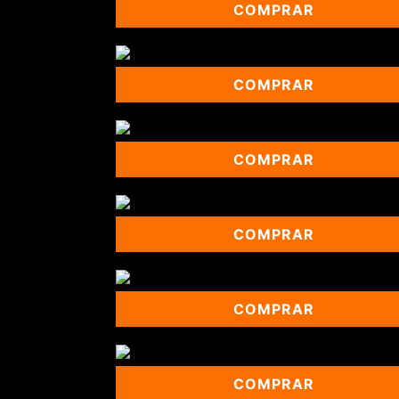
COMPRAR
COMPRAR
COMPRAR
COMPRAR
COMPRAR
COMPRAR