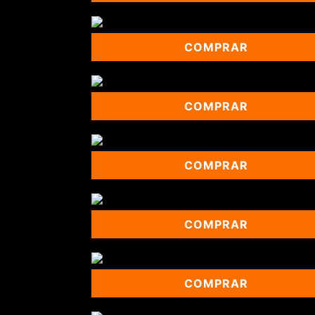
COMPRAR
COMPRAR
COMPRAR
COMPRAR
COMPRAR