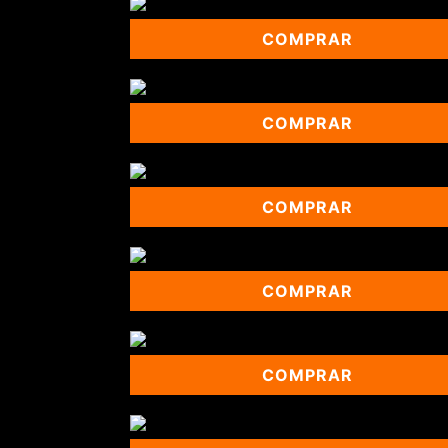
COMPRAR
COMPRAR
COMPRAR
COMPRAR
COMPRAR