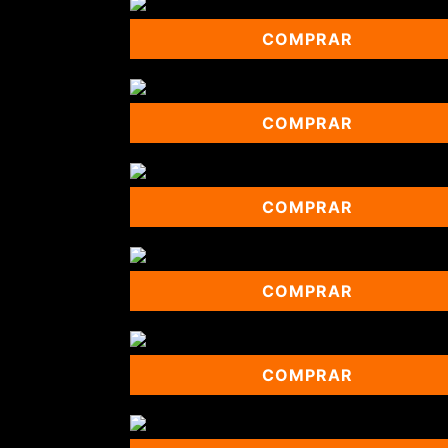
COMPRAR
COMPRAR
COMPRAR
COMPRAR
COMPRAR