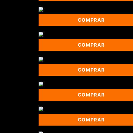
COMPRAR
COMPRAR
COMPRAR
COMPRAR
COMPRAR