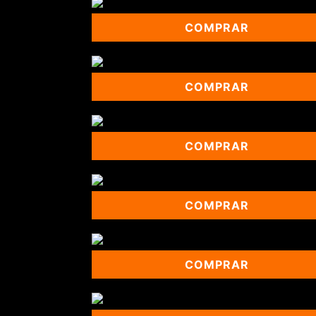
COMPRAR
COMPRAR
COMPRAR
COMPRAR
COMPRAR