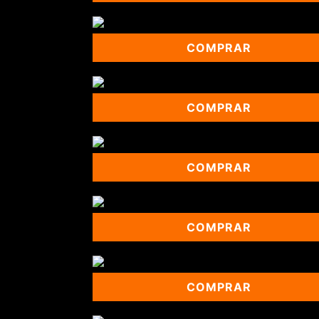
COMPRAR
COMPRAR
COMPRAR
COMPRAR
COMPRAR