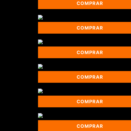
COMPRAR
COMPRAR
COMPRAR
COMPRAR
COMPRAR
COMPRAR