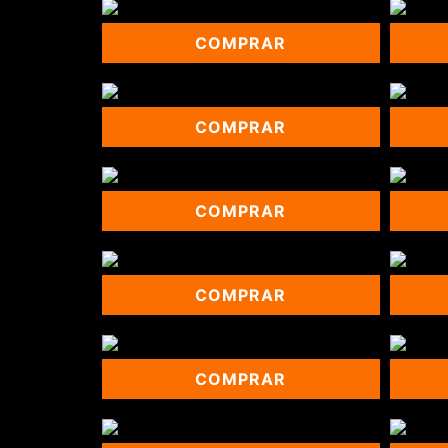
COMPRAR
COMPRAR
COMPRAR
COMPRAR
COMPRAR