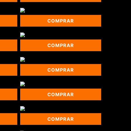
COMPRAR
COMPRAR
COMPRAR
COMPRAR
COMPRAR