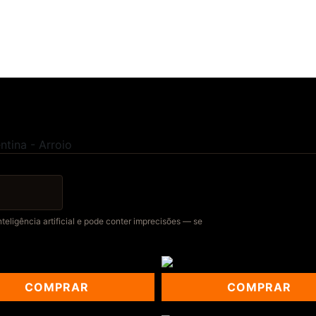
ntina - Arroio
eligência artificial e pode conter imprecisões — se
COMPRAR
COMPRAR