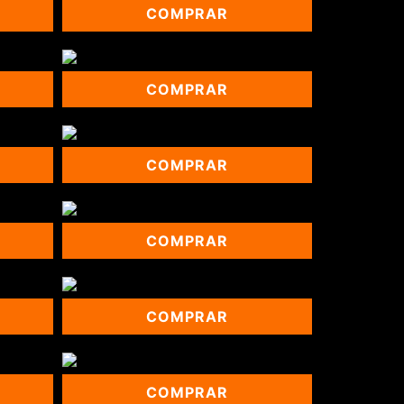
COMPRAR
COMPRAR
COMPRAR
COMPRAR
COMPRAR
COMPRAR