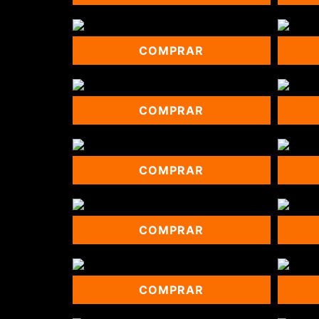
COMPRAR
COMPRAR
COMPRAR
COMPRAR
COMPRAR