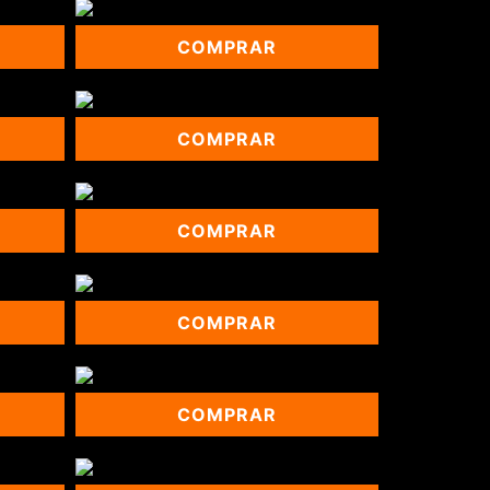
COMPRAR
COMPRAR
COMPRAR
COMPRAR
COMPRAR