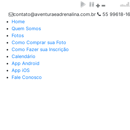
contato@aventuraeadrenalina.com.br
55 99618-1
Home
Quem Somos
Fotos
Como Comprar sua Foto
Como Fazer sua Inscrição
Calendário
App Android
App iOS
Fale Conosco