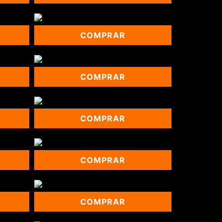
COMPRAR
COMPRAR
COMPRAR
COMPRAR
COMPRAR