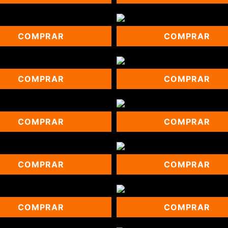
COMPRAR
COMPRAR
COMPRAR
COMPRAR
COMPRAR
COMPRAR
COMPRAR
COMPRAR
COMPRAR
COMPRAR