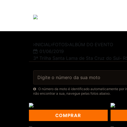
INICIAL
FOTOS
ALBÚM DO EVENTO
01/06/2019
3ª Trilha Santa Lama de Sta Cruz do Sul- R
O número da moto é identificado automaticamente por int
não encontrar a sua, navegue pelas fotos abaixo.
COMPRAR