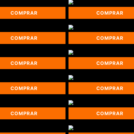
COMPRAR
COMPRAR
COMPRAR
COMPRAR
COMPRAR
COMPRAR
COMPRAR
COMPRAR
COMPRAR
COMPRAR