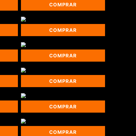
COMPRAR
COMPRAR
COMPRAR
COMPRAR
COMPRAR
COMPRAR