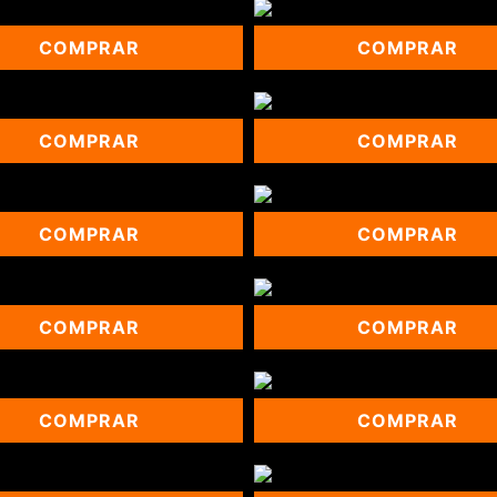
COMPRAR
COMPRAR
COMPRAR
COMPRAR
COMPRAR
COMPRAR
COMPRAR
COMPRAR
COMPRAR
COMPRAR