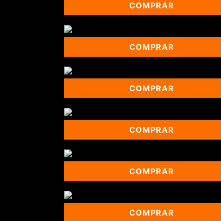
COMPRAR
COMPRAR
COMPRAR
COMPRAR
COMPRAR
COMPRAR