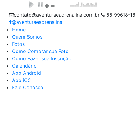
contato@aventuraeadrenalina.com.br
55 99618-1
@aventuraeadrenalina
Home
Quem Somos
Fotos
Como Comprar sua Foto
Como Fazer sua Inscrição
Calendário
App Android
App iOS
Fale Conosco