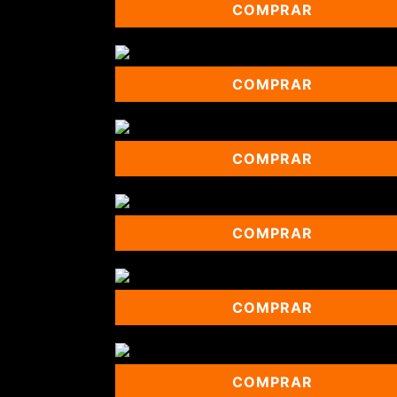
COMPRAR
COMPRAR
COMPRAR
COMPRAR
COMPRAR
COMPRAR