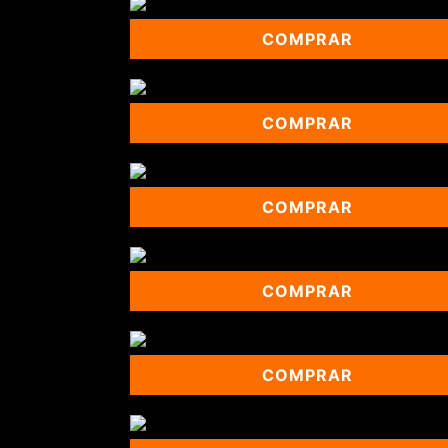
COMPRAR
COMPRAR
COMPRAR
COMPRAR
COMPRAR