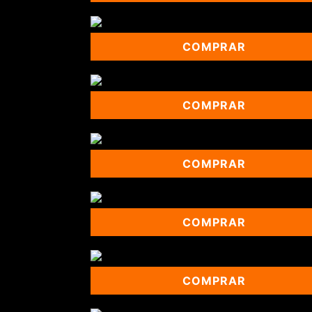
COMPRAR
COMPRAR
COMPRAR
COMPRAR
COMPRAR