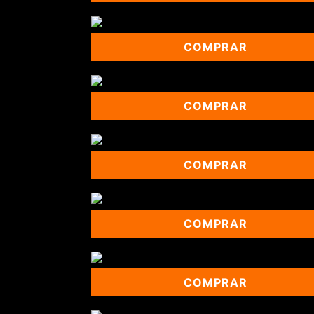
COMPRAR
COMPRAR
COMPRAR
COMPRAR
COMPRAR