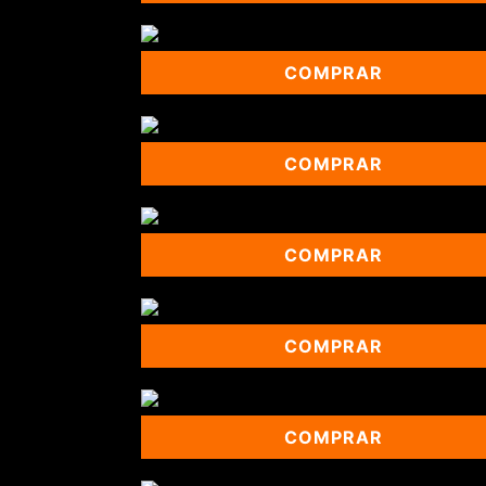
COMPRAR
COMPRAR
COMPRAR
COMPRAR
COMPRAR