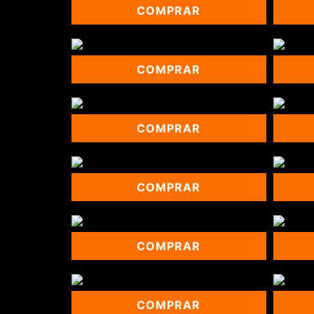
COMPRAR
COMPRAR
COMPRAR
COMPRAR
COMPRAR
COMPRAR