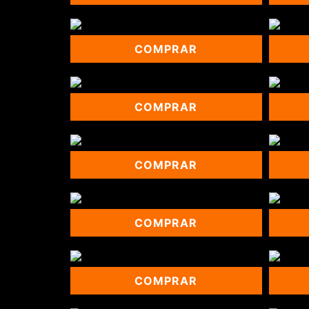
COMPRAR
COMPRAR
COMPRAR
COMPRAR
COMPRAR