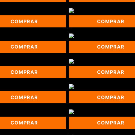
COMPRAR
COMPRAR
COMPRAR
COMPRAR
COMPRAR
COMPRAR
COMPRAR
COMPRAR
COMPRAR
COMPRAR