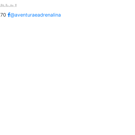
670
@aventuraeadrenalina