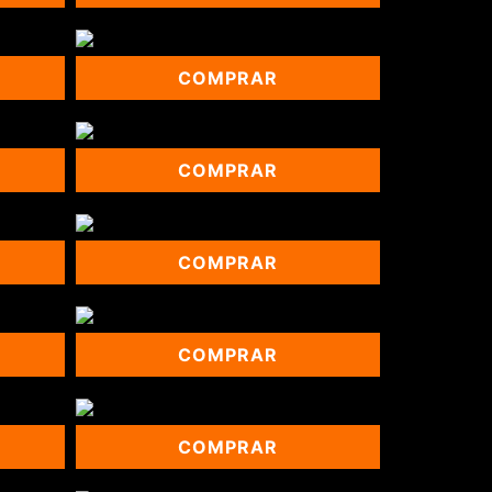
COMPRAR
COMPRAR
COMPRAR
COMPRAR
COMPRAR