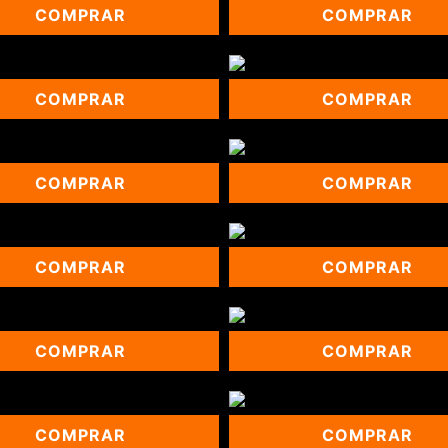
COMPRAR
COMPRAR
COMPRAR
COMPRAR
COMPRAR
COMPRAR
COMPRAR
COMPRAR
COMPRAR
COMPRAR
COMPRAR
COMPRAR