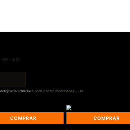
- RS - RIO
eligência artificial e pode conter imprecisões — se
COMPRAR
COMPRAR