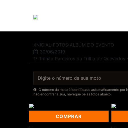
INICIAL
FOTOS
ALBÚM DO EVENTO
30/06/2019
1º Trilhão Parceiros da Trilha de Quevedos 
O número da moto é identificado automaticamente por int
não encontrar a sua, navegue pelas fotos abaixo.
COMPRAR