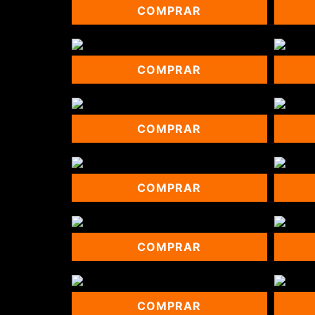
COMPRAR
COMPRAR
COMPRAR
COMPRAR
COMPRAR
COMPRAR