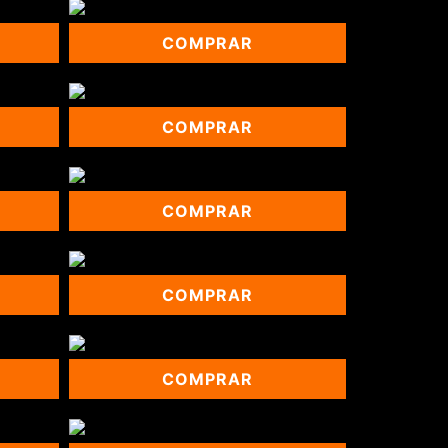
COMPRAR
COMPRAR
COMPRAR
COMPRAR
COMPRAR