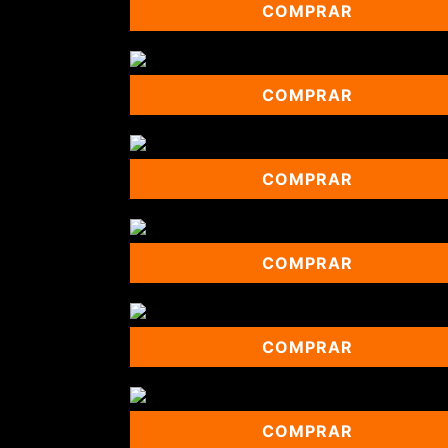
COMPRAR
COMPRAR
COMPRAR
COMPRAR
COMPRAR
COMPRAR