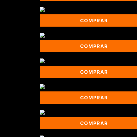
COMPRAR
COMPRAR
COMPRAR
COMPRAR
COMPRAR