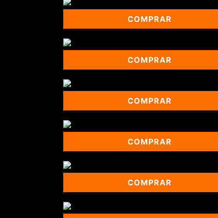
COMPRAR
COMPRAR
COMPRAR
COMPRAR
COMPRAR