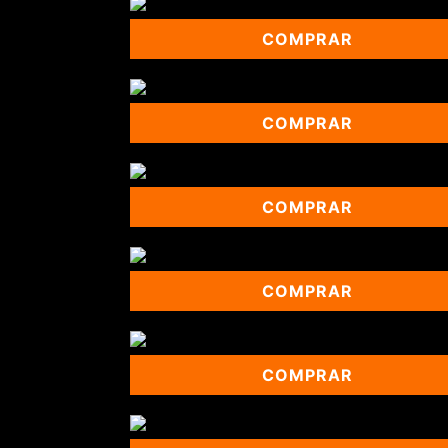
COMPRAR
COMPRAR
COMPRAR
COMPRAR
COMPRAR