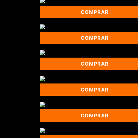
COMPRAR
COMPRAR
COMPRAR
COMPRAR
COMPRAR