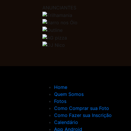
ANUNCIANTES
Home
Quem Somos
Fotos
Como Comprar sua Foto
Como Fazer sua Inscrição
Calendário
App Android