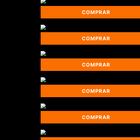
COMPRAR
COMPRAR
COMPRAR
COMPRAR
COMPRAR