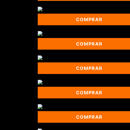
COMPRAR
COMPRAR
COMPRAR
COMPRAR
COMPRAR