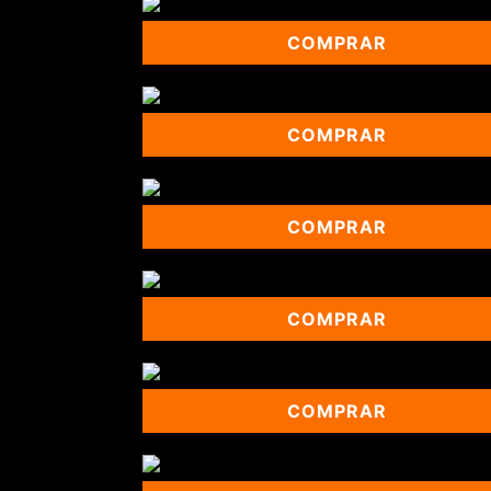
COMPRAR
COMPRAR
COMPRAR
COMPRAR
COMPRAR