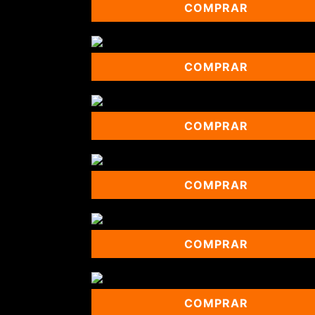
COMPRAR
COMPRAR
COMPRAR
COMPRAR
COMPRAR
COMPRAR