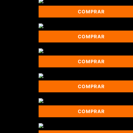
COMPRAR
COMPRAR
COMPRAR
COMPRAR
COMPRAR