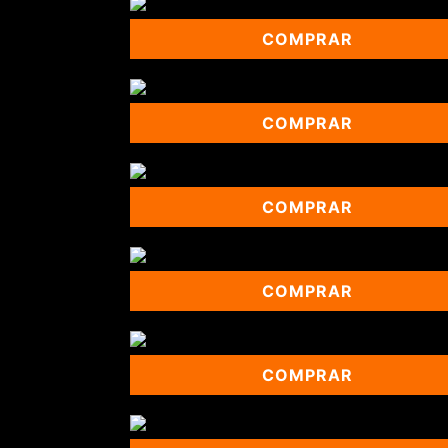
COMPRAR
COMPRAR
COMPRAR
COMPRAR
COMPRAR