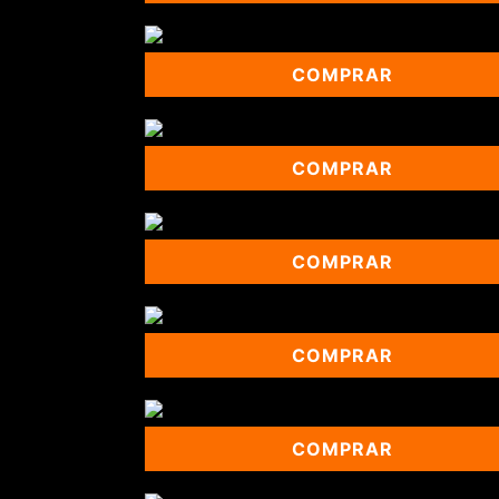
COMPRAR
COMPRAR
COMPRAR
COMPRAR
COMPRAR