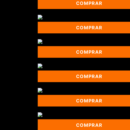
COMPRAR
COMPRAR
COMPRAR
COMPRAR
COMPRAR
COMPRAR