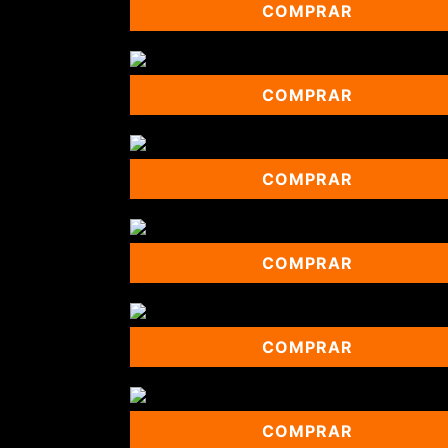
COMPRAR
COMPRAR
COMPRAR
COMPRAR
COMPRAR
COMPRAR