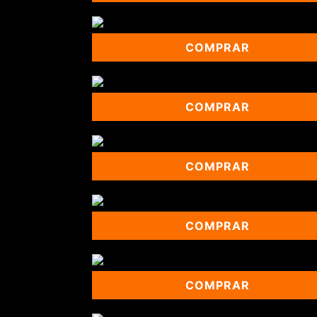
COMPRAR
COMPRAR
COMPRAR
COMPRAR
COMPRAR