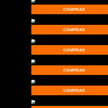
COMPRAR
COMPRAR
COMPRAR
COMPRAR
COMPRAR