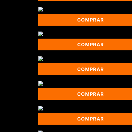
COMPRAR
COMPRAR
COMPRAR
COMPRAR
COMPRAR