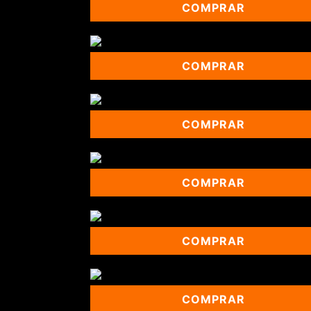
COMPRAR
COMPRAR
COMPRAR
COMPRAR
COMPRAR
COMPRAR