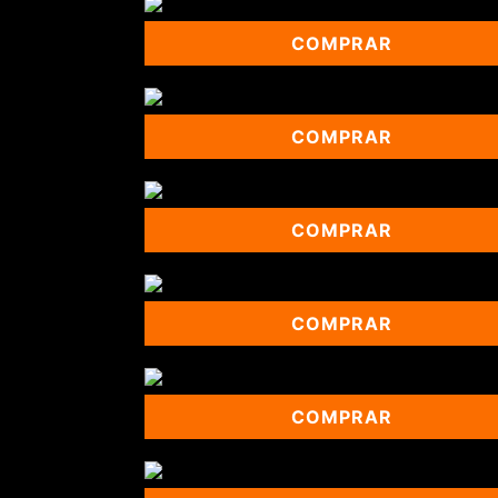
COMPRAR
COMPRAR
COMPRAR
COMPRAR
COMPRAR