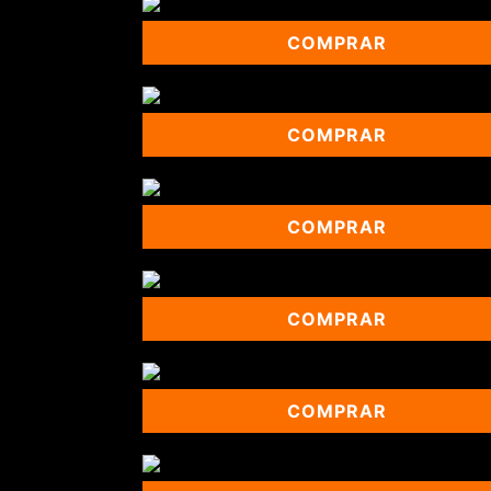
COMPRAR
COMPRAR
COMPRAR
COMPRAR
COMPRAR