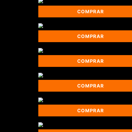
COMPRAR
COMPRAR
COMPRAR
COMPRAR
COMPRAR