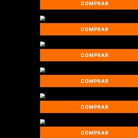
COMPRAR
COMPRAR
COMPRAR
COMPRAR
COMPRAR
COMPRAR