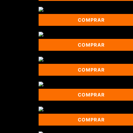
COMPRAR
COMPRAR
COMPRAR
COMPRAR
COMPRAR