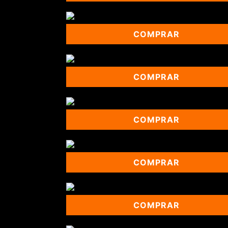
COMPRAR
COMPRAR
COMPRAR
COMPRAR
COMPRAR