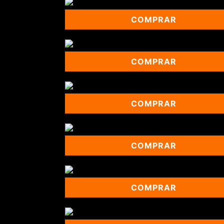
COMPRAR
COMPRAR
COMPRAR
COMPRAR
COMPRAR