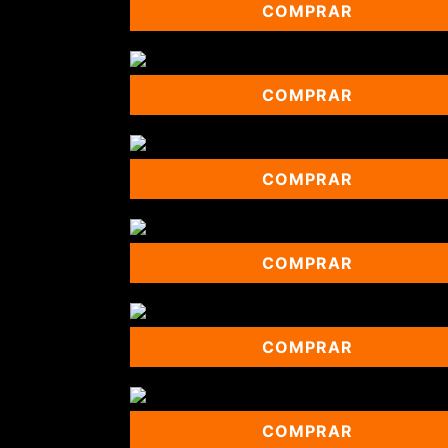
COMPRAR
COMPRAR
COMPRAR
COMPRAR
COMPRAR
COMPRAR