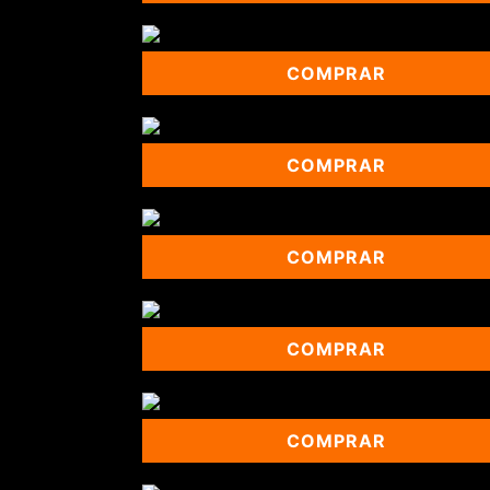
COMPRAR
COMPRAR
COMPRAR
COMPRAR
COMPRAR