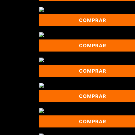
COMPRAR
COMPRAR
COMPRAR
COMPRAR
COMPRAR