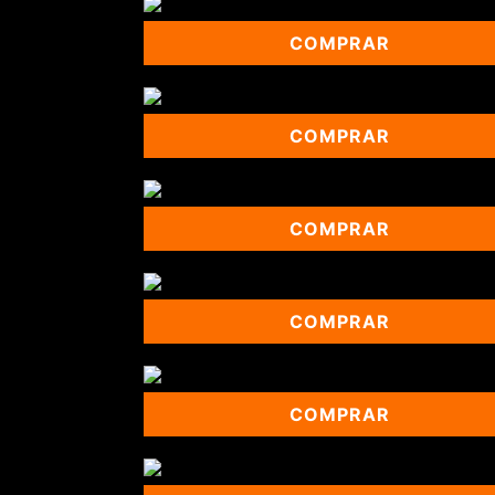
COMPRAR
COMPRAR
COMPRAR
COMPRAR
COMPRAR