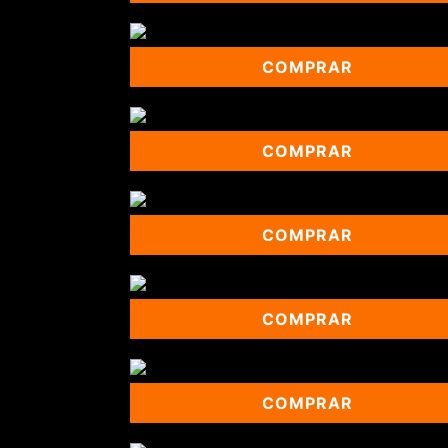
COMPRAR
COMPRAR
COMPRAR
COMPRAR
COMPRAR