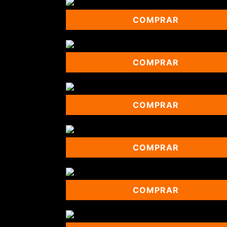
COMPRAR
COMPRAR
COMPRAR
COMPRAR
COMPRAR