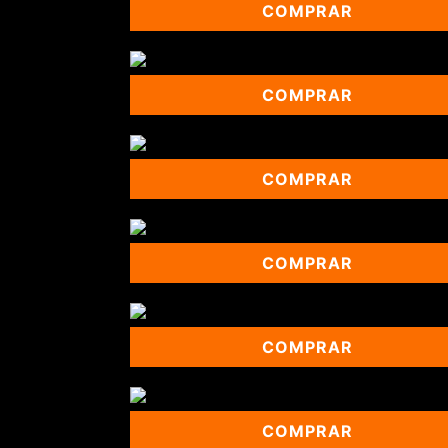
COMPRAR
COMPRAR
COMPRAR
COMPRAR
COMPRAR
COMPRAR