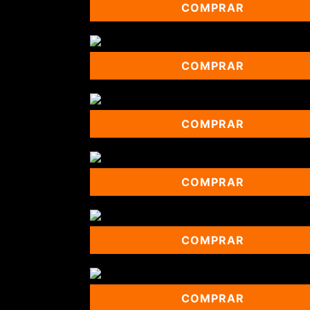
COMPRAR
COMPRAR
COMPRAR
COMPRAR
COMPRAR
COMPRAR