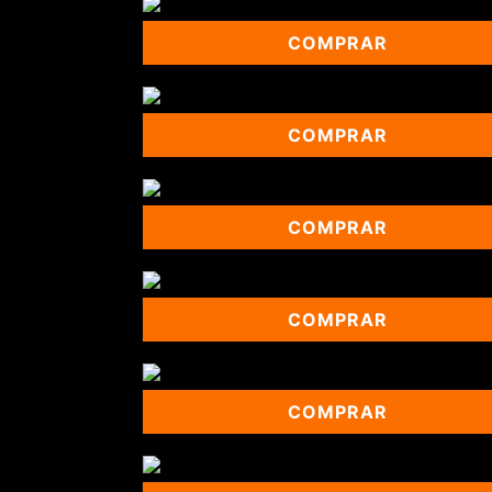
COMPRAR
COMPRAR
COMPRAR
COMPRAR
COMPRAR