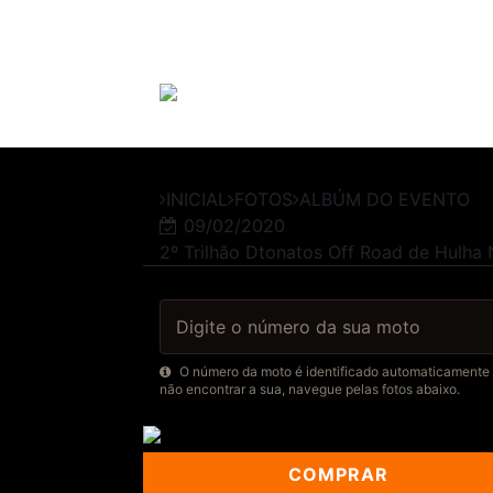
INICIAL
FOTOS
ALBÚM DO EVENTO
09/02/2020
2º Trilhão Dtonatos Off Road de Hulha 
O número da moto é identificado automaticamente po
não encontrar a sua, navegue pelas fotos abaixo.
COMPRAR