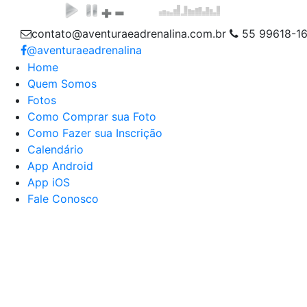
contato@aventuraeadrenalina.com.br
55 99618-1
@aventuraeadrenalina
Home
Quem Somos
Fotos
Como Comprar sua Foto
Como Fazer sua Inscrição
Calendário
App Android
App iOS
Fale Conosco