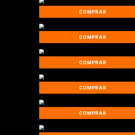
COMPRAR
COMPRAR
COMPRAR
COMPRAR
COMPRAR