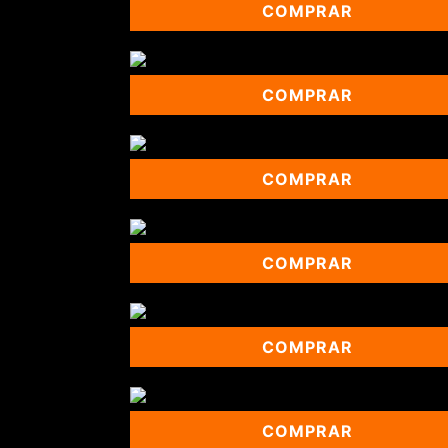
COMPRAR
COMPRAR
COMPRAR
COMPRAR
COMPRAR
COMPRAR