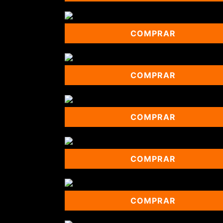
COMPRAR
COMPRAR
COMPRAR
COMPRAR
COMPRAR