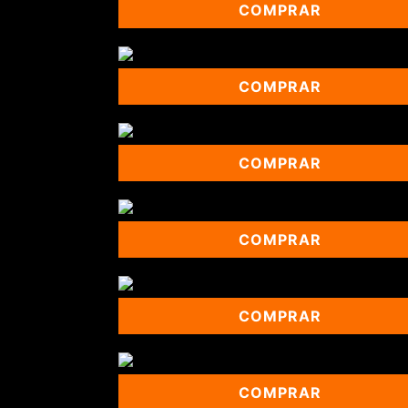
COMPRAR
COMPRAR
COMPRAR
COMPRAR
COMPRAR
COMPRAR