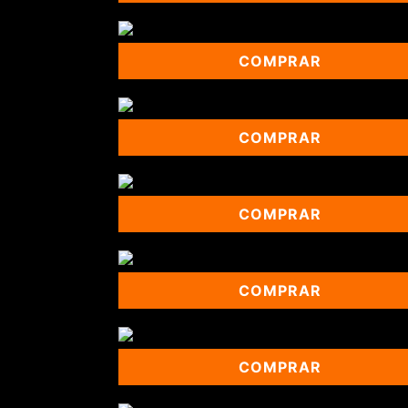
COMPRAR
COMPRAR
COMPRAR
COMPRAR
COMPRAR