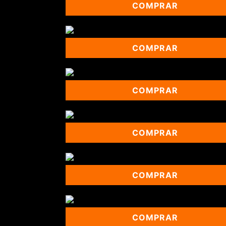
COMPRAR
COMPRAR
COMPRAR
COMPRAR
COMPRAR
COMPRAR