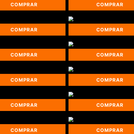
COMPRAR
COMPRAR
COMPRAR
COMPRAR
COMPRAR
COMPRAR
COMPRAR
COMPRAR
COMPRAR
COMPRAR
COMPRAR
COMPRAR