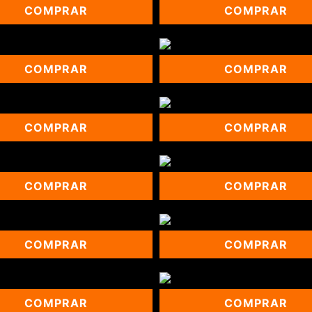
COMPRAR
COMPRAR
COMPRAR
COMPRAR
COMPRAR
COMPRAR
COMPRAR
COMPRAR
COMPRAR
COMPRAR
COMPRAR
COMPRAR