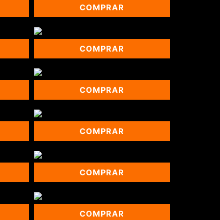
COMPRAR
COMPRAR
COMPRAR
COMPRAR
COMPRAR
COMPRAR