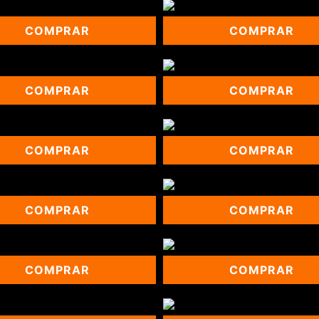
COMPRAR
COMPRAR
COMPRAR
COMPRAR
COMPRAR
COMPRAR
COMPRAR
COMPRAR
COMPRAR
COMPRAR