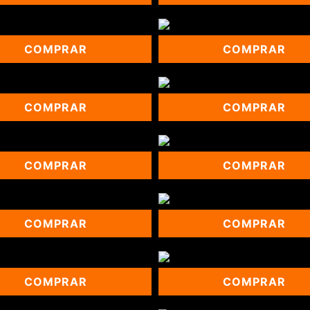
COMPRAR
COMPRAR
COMPRAR
COMPRAR
COMPRAR
COMPRAR
COMPRAR
COMPRAR
COMPRAR
COMPRAR