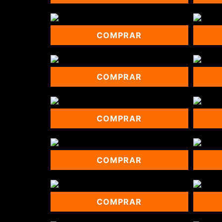
COMPRAR
COMPRAR
COMPRAR
COMPRAR
COMPRAR