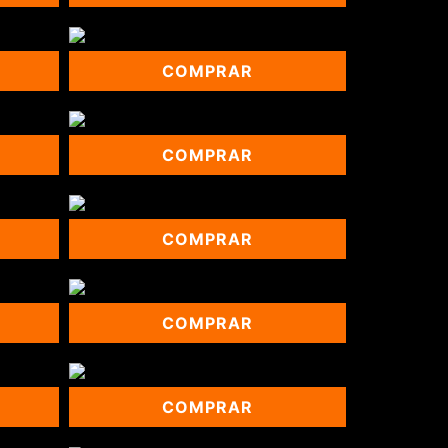
COMPRAR
COMPRAR
COMPRAR
COMPRAR
COMPRAR