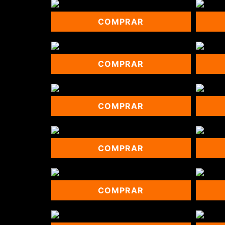
COMPRAR
COMPRAR
COMPRAR
COMPRAR
COMPRAR