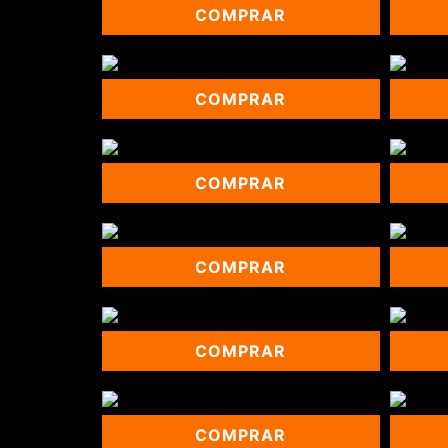
COMPRAR
COMPRAR
COMPRAR
COMPRAR
COMPRAR
COMPRAR