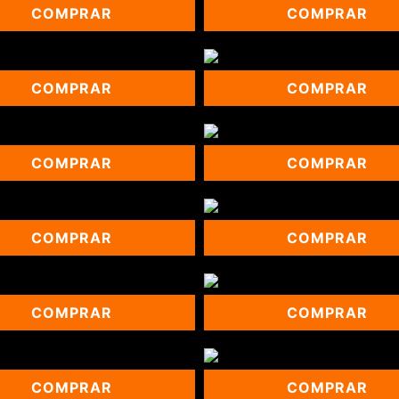
COMPRAR
COMPRAR
COMPRAR
COMPRAR
COMPRAR
COMPRAR
COMPRAR
COMPRAR
COMPRAR
COMPRAR
COMPRAR
COMPRAR