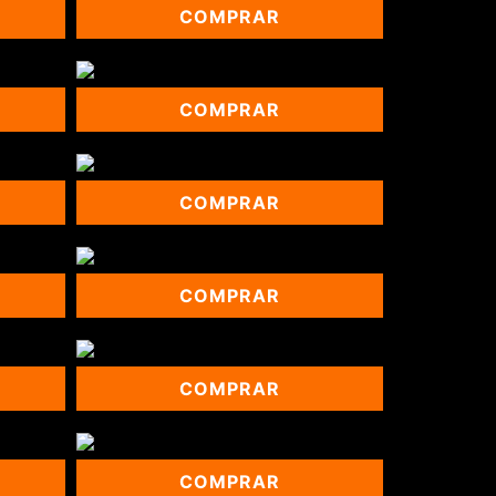
COMPRAR
COMPRAR
COMPRAR
COMPRAR
COMPRAR
COMPRAR