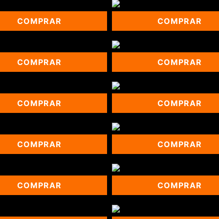
COMPRAR
COMPRAR
COMPRAR
COMPRAR
COMPRAR
COMPRAR
COMPRAR
COMPRAR
COMPRAR
COMPRAR