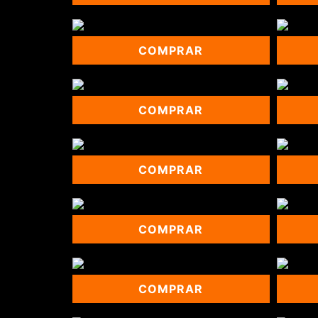
COMPRAR
COMPRAR
COMPRAR
COMPRAR
COMPRAR