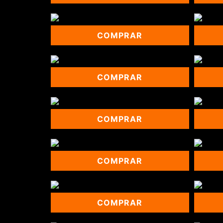
COMPRAR
COMPRAR
COMPRAR
COMPRAR
COMPRAR