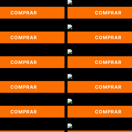
COMPRAR
COMPRAR
COMPRAR
COMPRAR
COMPRAR
COMPRAR
COMPRAR
COMPRAR
COMPRAR
COMPRAR