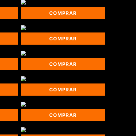
COMPRAR
COMPRAR
COMPRAR
COMPRAR
COMPRAR