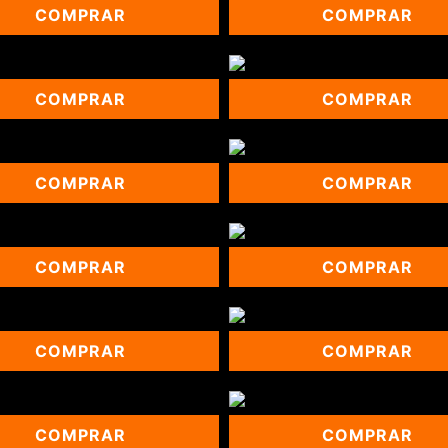
COMPRAR
COMPRAR
COMPRAR
COMPRAR
COMPRAR
COMPRAR
COMPRAR
COMPRAR
COMPRAR
COMPRAR
COMPRAR
COMPRAR