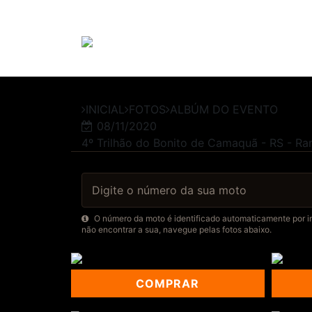
INICIAL
FOTOS
ALBÚM DO EVENTO
08/11/2020
4º Trilhão do Bonito de Camaquã - RS - Ra
O número da moto é identificado automaticamente por int
não encontrar a sua, navegue pelas fotos abaixo.
COMPRAR