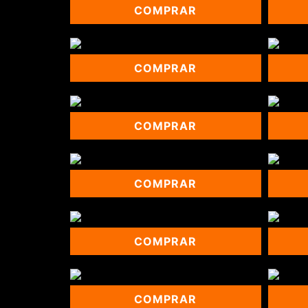
COMPRAR
COMPRAR
COMPRAR
COMPRAR
COMPRAR
COMPRAR