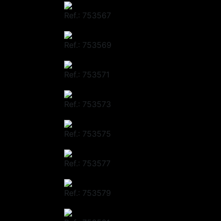
Ref.: 753567
Ref.: 753569
Ref.: 753571
Ref.: 753573
Ref.: 753575
Ref.: 753577
Ref.: 753579