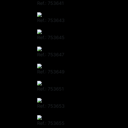
Ref.: 753641
Ref.: 753643
Ref.: 753645
Ref.: 753647
Ref.: 753649
Ref.: 753651
Ref.: 753653
Ref.: 753655