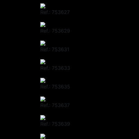
Ref.: 753627
Ref.: 753629
Ref.: 753631
Ref.: 753633
Ref.: 753635
Ref.: 753637
Ref.: 753639