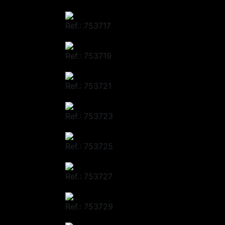
Ref.: 753717
Ref.: 753719
Ref.: 753721
Ref.: 753723
Ref.: 753725
Ref.: 753727
Ref.: 753729