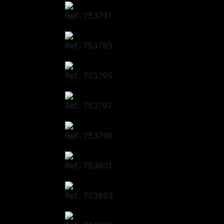
Ref.: 753791
Ref.: 753793
Ref.: 753795
Ref.: 753797
Ref.: 753799
Ref.: 753801
Ref.: 753803