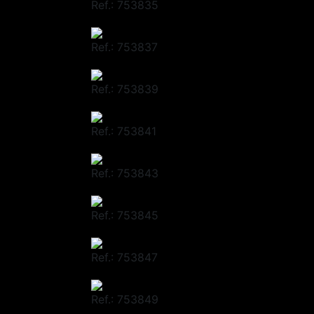
Ref.: 753835
Ref.: 753837
Ref.: 753839
Ref.: 753841
Ref.: 753843
Ref.: 753845
Ref.: 753847
Ref.: 753849