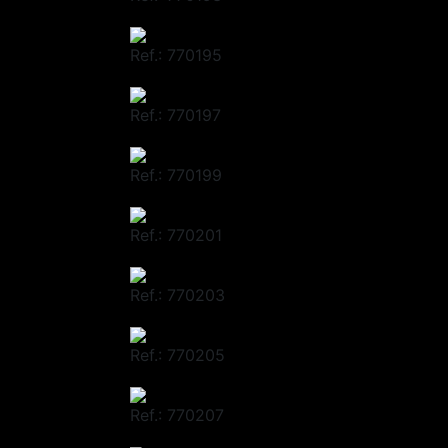
Ref.: 770195
Ref.: 770197
Ref.: 770199
Ref.: 770201
Ref.: 770203
Ref.: 770205
Ref.: 770207