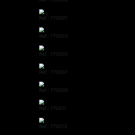
Ref.: 770001
Ref.: 770003
Ref.: 770005
Ref.: 770007
Ref.: 770009
Ref.: 770011
Ref.: 770013