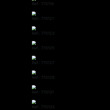
Ref.: 770119
Ref.: 770121
Ref.: 770123
Ref.: 770125
Ref.: 770127
Ref.: 770129
Ref.: 770131
Ref.: 770133