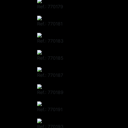
Ref.: 770179
Ref.: 770181
Ref.: 770183
Ref.: 770185
Ref.: 770187
Ref.: 770189
Ref.: 770191
Ref.: 770193