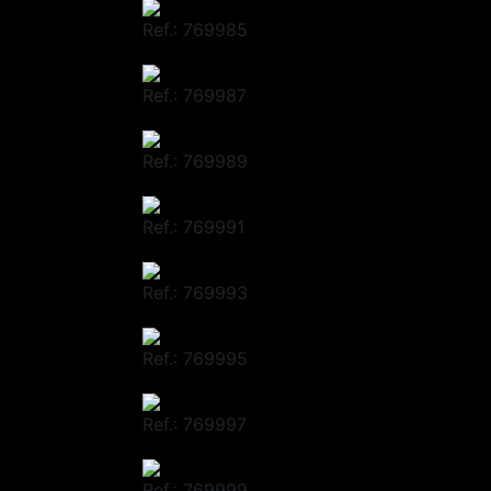
Ref.: 769985
Ref.: 769987
Ref.: 769989
Ref.: 769991
Ref.: 769993
Ref.: 769995
Ref.: 769997
Ref.: 769999