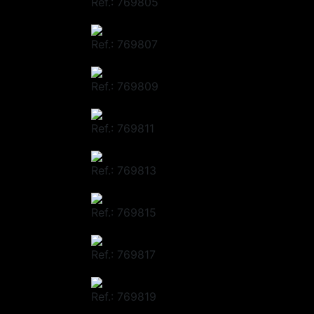
Ref.: 769805
Ref.: 769807
Ref.: 769809
Ref.: 769811
Ref.: 769813
Ref.: 769815
Ref.: 769817
Ref.: 769819