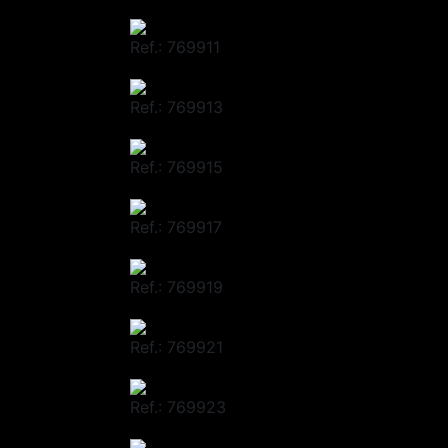
Ref.: 769911
Ref.: 769913
Ref.: 769915
Ref.: 769917
Ref.: 769919
Ref.: 769921
Ref.: 769923