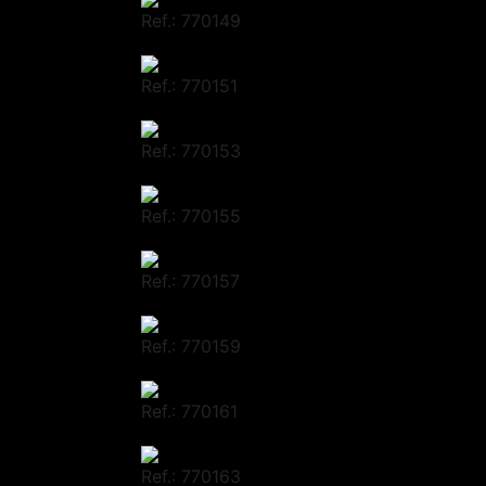
Ref.: 770149
Ref.: 770151
Ref.: 770153
Ref.: 770155
Ref.: 770157
Ref.: 770159
Ref.: 770161
Ref.: 770163